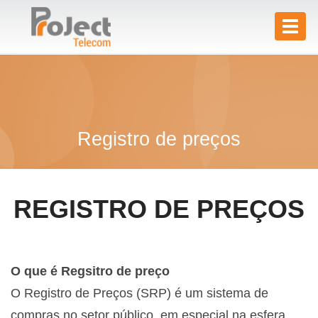
Toggl
naviga
Registro de preços
REGISTRO DE PREÇOS
O que é Regsitro de preço
O Registro de Preços (SRP) é um sistema de
compras no setor público, em especial na esfera