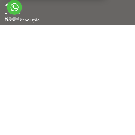
Garantia
Entrega
Troca e devolução
Políticas de Privacidade de Dados
CONTATO
Solicite atendimento
Monte seu orçamento
WhatsApp
Entre em contato
vendas@projecttelecom.com.br
Project Telecom © 2026 - Todos os direitos reservados