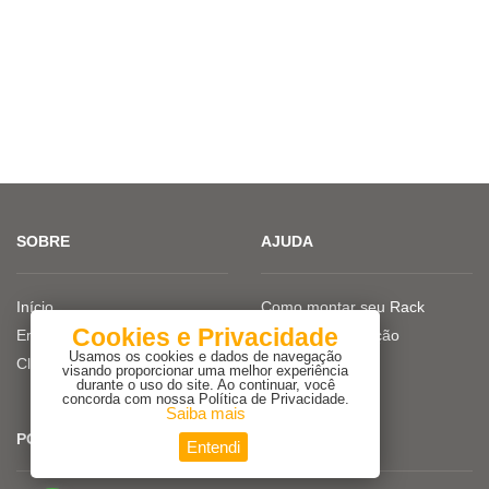
SOBRE
AJUDA
Início
Como montar seu Rack
Cookies e Privacidade
Empresa
Dicas de iluminação
Usamos os cookies e dados de navegação
Clientes
visando proporcionar uma melhor experiência
durante o uso do site. Ao continuar, você
concorda com nossa Política de Privacidade.
Saiba mais
POLÍTICAS
Entendi