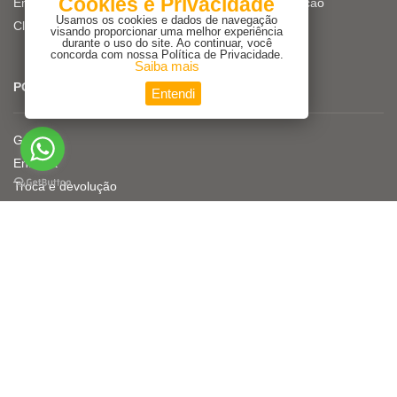
Cookies e Privacidade
Empresa
Dicas de iluminação
Usamos os cookies e dados de navegação
Clientes
visando proporcionar uma melhor experiência
durante o uso do site. Ao continuar, você
concorda com nossa Política de Privacidade.
Saiba mais
POLÍTICAS
Entendi
Garantia
Entrega
Troca e devolução
Políticas de Privacidade de Dados
CONTATO
Solicite atendimento
Monte seu orçamento
WhatsApp
Entre em contato