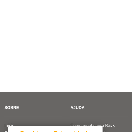
SOBRE
AJUDA
Início
Como montar seu Rack