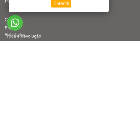
POLÍTICAS
Entendi
Garantia
Entrega
Troca e devolução
Políticas de Privacidade de Dados
CONTATO
Solicite atendimento
Monte seu orçamento
WhatsApp
Entre em contato
vendas@projecttelecom.com.br